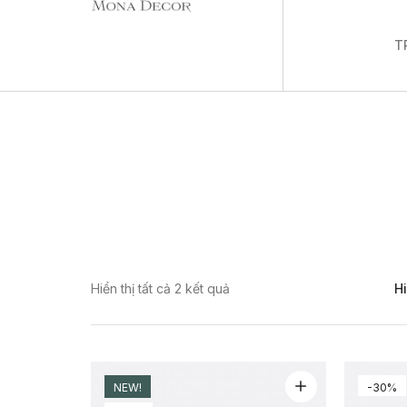
T
Hiển thị tất cả 2 kết quả
Hi
NEW!
-30%