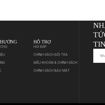
NH
TỨ
 HƯỚNG
HỖ TRỢ
TIN
 CHỦ
HỎI ĐÁP
IỆU
CHÍNH SÁCH ĐỔI TRẢ
ÀNG
ĐIỀU KHOẢN & CHÍNH SÁCH
C
CHÍNH SÁCH BẢO MẬT