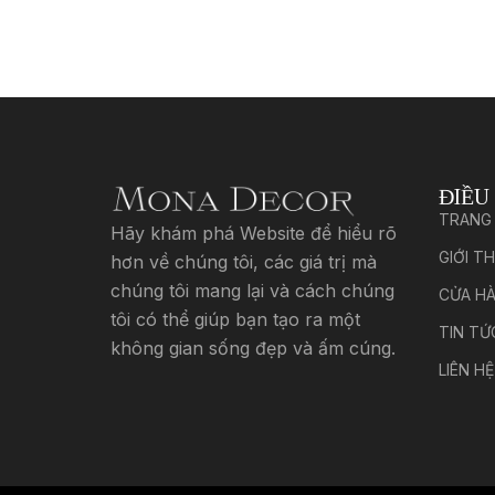
ĐIỀU
TRANG
Hãy khám phá Website để hiểu rõ
GIỚI TH
hơn về chúng tôi, các giá trị mà
chúng tôi mang lại và cách chúng
CỬA H
tôi có thể giúp bạn tạo ra một
TIN TỨ
không gian sống đẹp và ấm cúng.
LIÊN HỆ