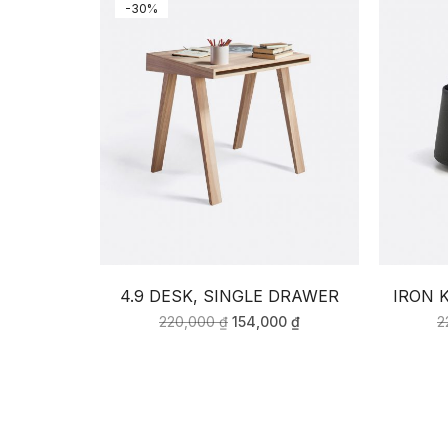
-30%
4.9 DESK, SINGLE DRAWER
IRON 
220,000
₫
154,000
₫
2