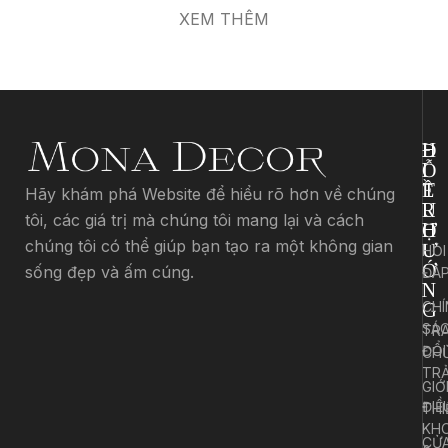
XEM THÊM
Đ
H
I
Ỗ
Ề
T
Hãy khám phá Website để hiểu rõ hơn về chúng
U
R
tôi, các giá trị mà chúng tôi mang lại và cách
H
Ợ
chúng tôi có thể giúp bạn tạo ra một không gian
Ư
HỎI
Ớ
sống đẹp và ấm cúng.
ĐÁ
N
CHÍ
G
SÁ
TR
ĐỔI
CH
TR
GIỚ
ĐIỀ
THI
KH
CỬ