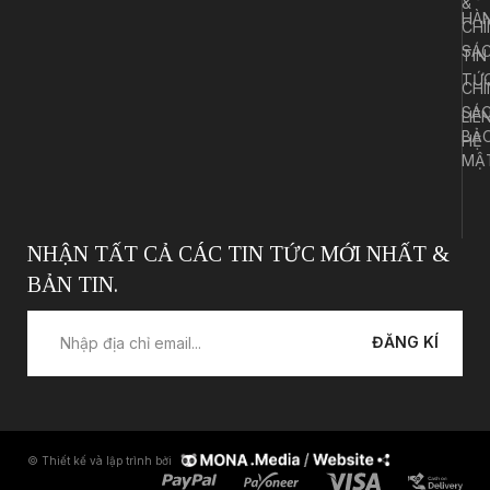
&
HÀ
CHÍ
SÁ
TIN
TỨ
CHÍ
SÁ
LIÊ
BẢ
HỆ
MẬ
NHẬN TẤT CẢ CÁC TIN TỨC MỚI NHẤT &
BẢN TIN.
ĐĂNG KÍ
© Thiết kế và lập trình bởi